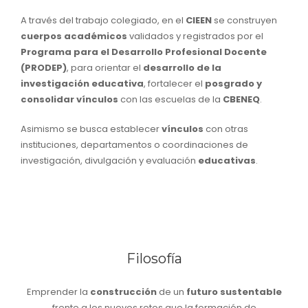
A través del trabajo colegiado, en el
CIEEN
se construyen
cuerpos académicos
validados y registrados por el
Programa para el Desarrollo Profesional Docente
(PRODEP)
, para orientar el
desarrollo de la
investigación educativa
, fortalecer el
posgrado y
consolidar vínculos
con las escuelas de la
CBENEQ
.
Asimismo se busca establecer
vínculos
con otras
instituciones, departamentos o coordinaciones de
investigación, divulgación y evaluación
educativas
.
Filosofía
Emprender la
construcción
de un
futuro sustentable
frente a los nuevos retos que la formación de